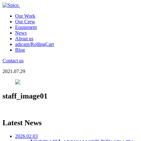
Our Work
Our Crew
Equipment
News
About us
adicam/RollingCart
Blog
Contact us
2021.07.29
staff_image01
Latest News
2026.02.03