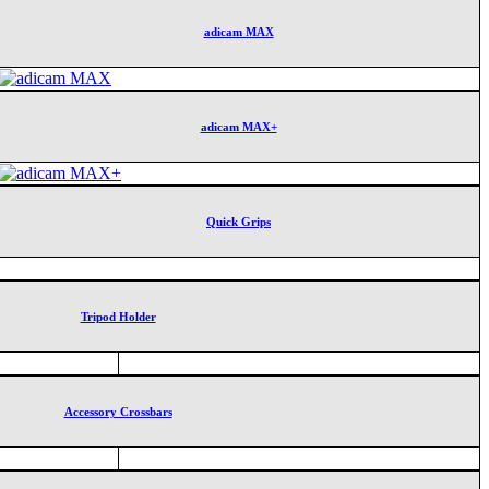
adicam MAX
adicam MAX+
Quick Grips
Tripod Holder
Accessory Crossbars