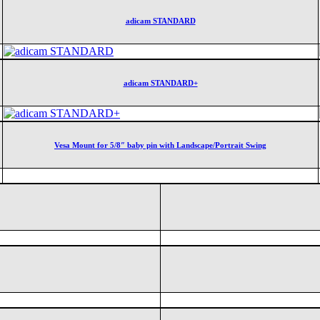
adicam STANDARD
adicam STANDARD+
Vesa Mount for 5/8″ baby pin with Landscape/Portrait Swing