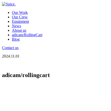
Our Work
Our Crew
Equipment
News
About us
adicam/RollingCart
Blog
Contact us
2024.11.01
adicam/rollingcart