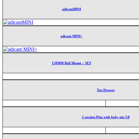
adicamMINI
adicam MINI+
150MM Ball Mount – SET
Top Drawer
2-section Pipe with baby pin 5/8