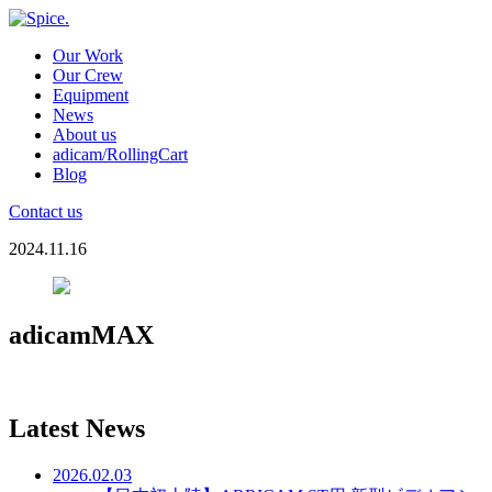
Our Work
Our Crew
Equipment
News
About us
adicam/RollingCart
Blog
Contact us
2024.11.16
adicamMAX
Latest News
2026.02.03