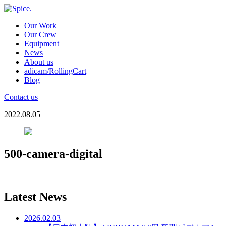
Our Work
Our Crew
Equipment
News
About us
adicam/RollingCart
Blog
Contact us
2022.08.05
500-camera-digital
Latest News
2026.02.03