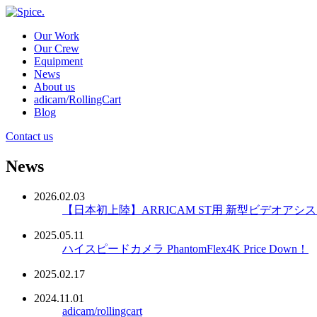
Our Work
Our Crew
Equipment
News
About us
adicam/RollingCart
Blog
Contact us
News
2026.02.03
【日本初上陸】ARRICAM ST用 新型ビデオアシスト
2025.05.11
ハイスピードカメラ PhantomFlex4K Price Down！
2025.02.17
2024.11.01
adicam/rollingcart