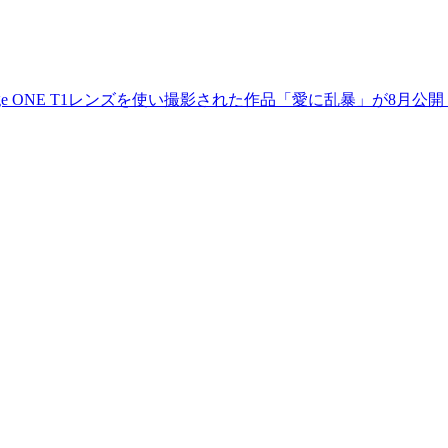
Vantage ONE T1レンズを使い撮影された作品「愛に乱暴」が8月公開！