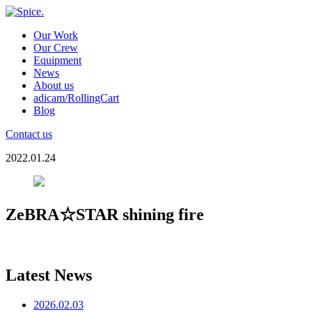
Our Work
Our Crew
Equipment
News
About us
adicam/RollingCart
Blog
Contact us
2022.01.24
ZeBRA☆STAR shining fire
Latest News
2026.02.03