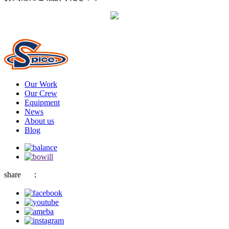
Our Work
Our Crew
Equipment
News
About us
Blog
share
：