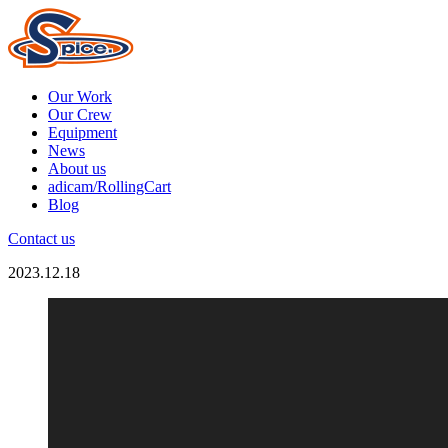
Our Work
Our Crew
Equipment
News
About us
adicam/RollingCart
Blog
Contact us
2023.12.18