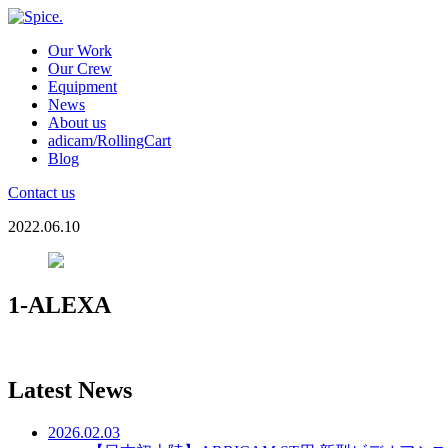
Our Work
Our Crew
Equipment
News
About us
adicam/RollingCart
Blog
Contact us
2022.06.10
1-ALEXA
Latest News
2026.02.03