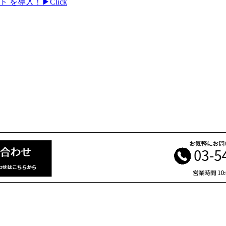
 を導入！▶Click